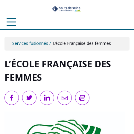
Panneau de gestion des cookies
Aller
Aller
Aller
au
au
à
contenu
menu
la
recherche
Services fusionnés
L’école Française des femmes
L’ÉCOLE FRANÇAISE DES
FEMMES
Envoyer
Imprimer
par
email